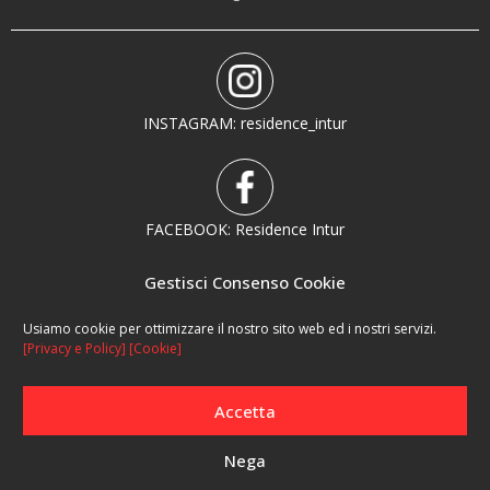
INSTAGRAM: residence_intur
FACEBOOK: Residence Intur
Gestisci Consenso Cookie
Usiamo cookie per ottimizzare il nostro sito web ed i nostri servizi.
[Privacy e Policy]
[Cookie]
L'Angioletta vacanze in Liguria
Accetta
Residence Intur Isola d’Elba
© 2026 |
Privacy Policy
|
Cookie
|
PIVA: 00820660967 | REA: MB-1083880 | C.i.v.: € 10.400 – CIN:
Nega
IT049011B4WX6O7N4W