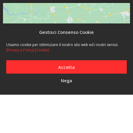
Gestisci Consenso Cookie
Usiamo cookie per ottimizzare il nostro sito web ed i nostri servizi.
Fai clic per accettare i cookie marketing e
[Privacy e Policy]
[Cookie]
abilitare questo contenuto
Accetta
Nega
Posizione
Località Punta Schioppo, 13
57033 Marciana Marina (LI)