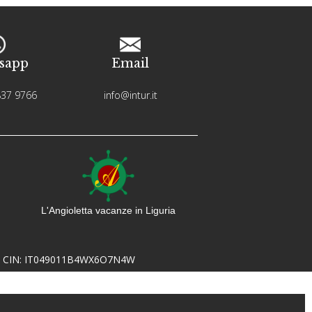
sapp
Email
837 9766
info@intur.it
L'Angioletta vacanze in Liguria
 CIN:
IT049011B4WX6O7N4W