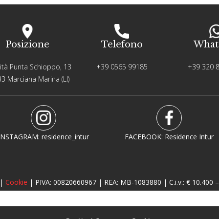
Posizione
Telefono
What
ità Punta Schioppo, 13
+39 0565 99185
+39 320 
3 Marciana Marina (LI)
INSTAGRAM: residence_intur
FACEBOOK: Residence Intur
|
Cookie
| PIVA: 00820660967 | REA: MB-1083880 | C.i.v.: € 10.400 –